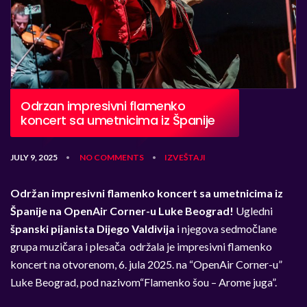
Odrzan impresivni flamenko
koncert sa umetnicima iz Španije
JULY 9, 2025
NO COMMENTS
IZVEŠTAJI
•
•
Održan impresivni flamenko koncert sa umetnicima iz
Španije na OpenAir Corner-u Luke Beograd!
Ugledni
španski pijanista Dijego Valdivija
i njegova sedmočlane
grupa muzičara i plesača održala je impresivni flamenko
koncert na otvorenom, 6. jula 2025. na “OpenAir Corner-u”
Luke Beograd, pod nazivom“Flamenko šou – Arome juga”.