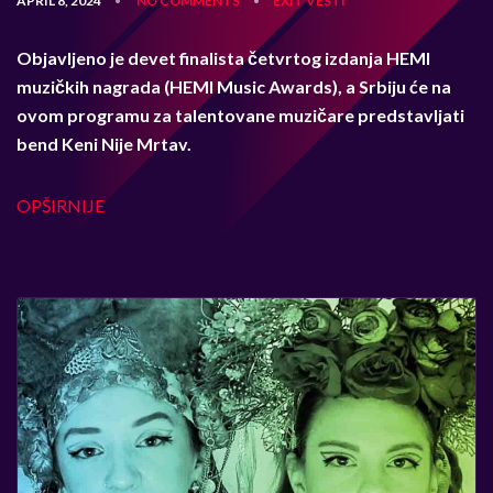
APRIL 8, 2024
NO COMMENTS
EXIT
VESTI
•
•
Objavljeno je devet finalista četvrtog izdanja HEMI
muzičkih nagrada (HEMI Music Awards), a Srbiju će na
ovom programu za talentovane muzičare predstavljati
bend Keni Nije Mrtav.
OPŠIRNIJE