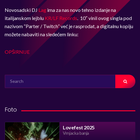
Novosadski DJ
Lag
ima za nas novo tehno izdanje na
italijanskom lejblu
KR/LF Records
.
10″ vinil ovog singla pod
nazivom “Parter / Twitch” već je rasprodat, a digitalnu kopiju
možete nabaviti na sledećem linku:
OPŠIRNIJE
SEARCH
FOR:
Foto
Lovefest 2025
Vrnjacka banja