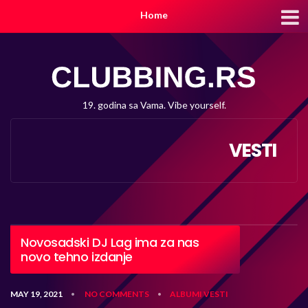
Home
19. godina sa Vama. Vibe yourself.
VESTI
Novosadski DJ Lag ima za nas
novo tehno izdanje
MAY 19, 2021
NO COMMENTS
ALBUMI
VESTI
•
•