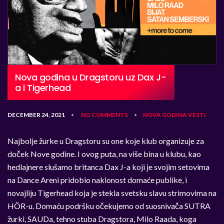
Nova godina u Dragstoru uz Dax J-
a i Tigerhead
DECEMBER 24, 2021
NO COMMENTS
NOVA GODINA
VESTI
•
•
Najbolje žurke u Dragstoru su one koje klub organizuje za
doček Nove godine. I ovog puta, na više bina u klubu, kao
hedlajnere slušamo britanca Dax J-a koji je svojim setovima
na Dance Areni pridobio naklonost domaće publike, i
novajliju Tigerhead koja je stekla svetsku slavu strimovima na
HÖR-u. Domaću podršku očekujemo od suosnivača SUTRA
žurki, SAUDa, tehno stuba Dragstora, Milo Raada, koga