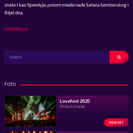
znate i kao Speedyja, potom mlade nade Satana Semberskog i
Bijat dua.
OPŠIRNIJE
SEARCH
FOR:
Foto
Lovefest 2025
Vrnjacka banja
VIEW SET