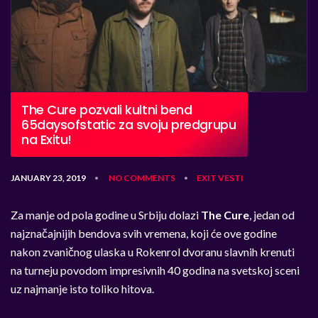
The Cure pozvali kultni bend
65daysofstatic za svoju predgrupu
na Exitu!
JANUARY 23, 2019
NO COMMENTS
EXIT
VESTI
•
•
Za manje od pola godine u Srbiju dolazi
The Cure
, jedan od
najznačajnijih bendova svih vremena, koji će ove godine
nakon zvaničnog ulaska u Rokenrol dvoranu slavnih krenuti
na turneju povodom impresivnih 40 godina na svetskoj sceni
uz najmanje isto toliko hitova.