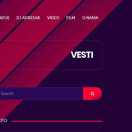
FIJE
DJ ADRESAR
VIDEO
FILM
O NAMA
VESTI
ARCH
R:
oto