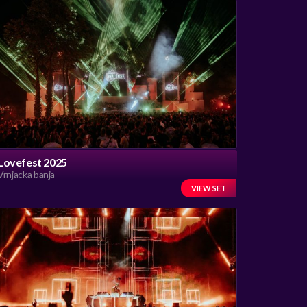
Lovefest 2025
Vrnjacka banja
VIEW SET