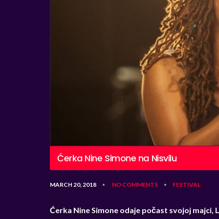
Ćerka Nine Simone na Nisvilu
MARCH 20, 2018
NO COMMENTS
FESTIVAL
•
•
Ćerka Nine Simone odaje počast svojoj majci,
L