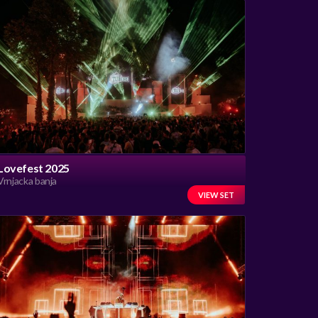
Lovefest 2025
Vrnjacka banja
VIEW SET