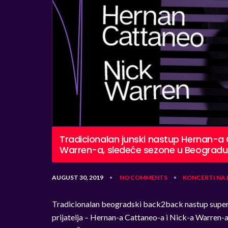
Tradicionalan junski nastup Hernan-a
Warren-a, sledeće sezone u Beogradu
AUGUST 30, 2019
NO COMMENTS
KONCERTI
NA
•
•
Tradicionalan beogradski back2back nastup supers
prijatelja – Hernan-a Cattaneo-a i Nick-a Warren-a,