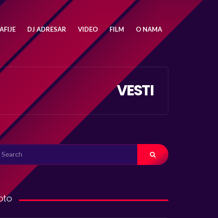
FIJE
DJ ADRESAR
VIDEO
FILM
O NAMA
VESTI
ARCH
R:
oto