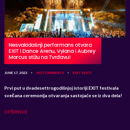
Nesvakidašnji performans otvara
EXIT i Dance Arenu, Vylana i Aubrey
Marcus stižu na Tvrđavu!
JUNE 17, 2023
NO COMMENTS
EXIT
VESTI
•
•
Prvi put u dvadesettrogodišnjoj istoriji EXIT festivala
svečana ceremonija otvaranja sastojaće se iz dva dela!
OPŠIRNIJE