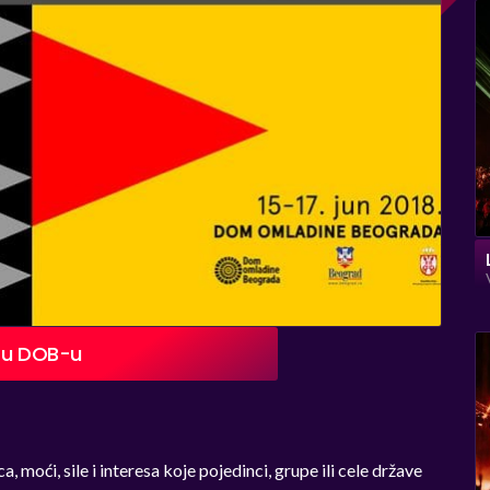
a u DOB-u
moći, sile i interesa koje pojedinci, grupe ili cele države