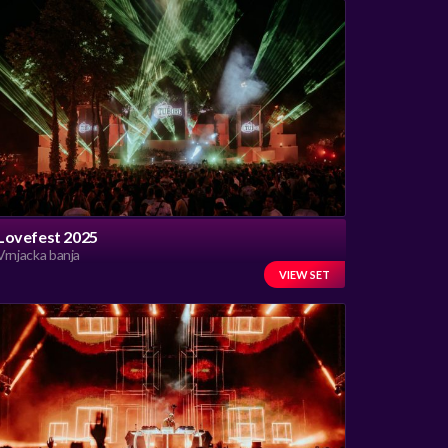
Lovefest 2025
Vrnjacka banja
VIEW SET