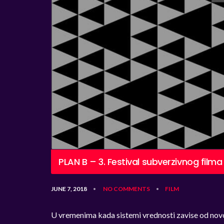
PLAN B – 3. Festival subverzivnog film
JUNE 7, 2018
NO COMMENTS
FILM
•
•
U vremenima kada sistemi vrednosti zavise od novca, 