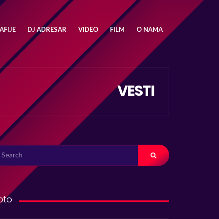
FIJE
DJ ADRESAR
VIDEO
FILM
O NAMA
VESTI
ARCH
R:
oto