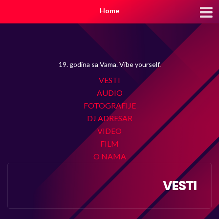
Home
19. godina sa Vama. Vibe yourself.
VESTI
AUDIO
FOTOGRAFIJE
DJ ADRESAR
VIDEO
FILM
O NAMA
VESTI