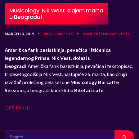
Musicology: Nik West krajem marta
u Beogradu!
MARCH 13, 2019
NO COMMENTS
KONCERTI
NAJAVE
VESTI
•
•
Američka fank basistkinja, pevačica i štićenica
legendarnog Prinsa, Nik Vest, dolazi u
Beograd!
Američka fank basistkinja, pevačica i tekstopisac,
tridesetogodišnja Nik Vest, nastupiće 26. marta, kao drugi
izvođač prolećnog dela sezone
Musicology Barcaff
è
Sessions
, u beogradskom klubu
Bitefartcafe.
OPŠIRNIJE
SEARCH
FOR: