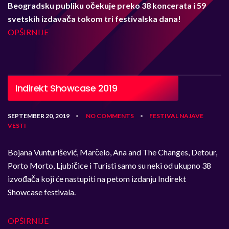
Beogradsku publiku očekuje preko 38 koncerata i 59
svetskih izdavača tokom tri festivalska dana!
OPŠIRNIJE
Indirekt Showcase 2019
SEPTEMBER 20, 2019
NO COMMENTS
FESTIVAL
NAJAVE
•
•
VESTI
Bojana Vunturišević, Marčelo, Ana and The Changes, Detour,
Porto Morto, Ljubičice i Turisti samo su neki od ukupno 38
izvođača koji će nastupiti na petom izdanju Indirekt
Showcase festivala.
OPŠIRNIJE