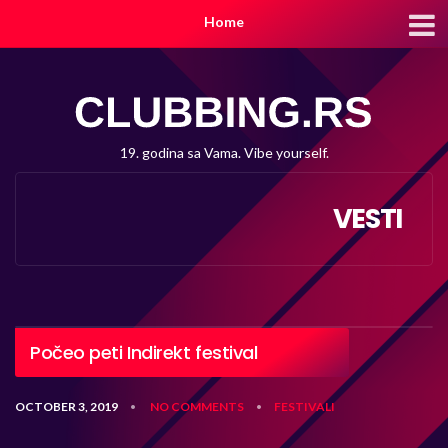
Home
19. godina sa Vama. Vibe yourself.
VESTI
Počeo peti Indirekt festival
OCTOBER 3, 2019
NO COMMENTS
FESTIVALI
•
•