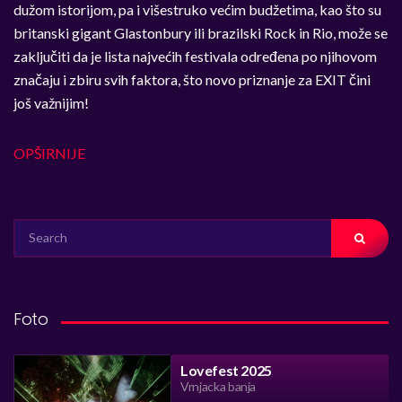
dužom istorijom, pa i višestruko većim budžetima, kao što su
britanski gigant Glastonbury ili brazilski Rock in Rio, može se
zaključiti da je lista najvećih festivala određena po njihovom
značaju i zbiru svih faktora, što novo priznanje za EXIT čini
još važnijim!
OPŠIRNIJE
SEARCH
FOR:
Foto
Lovefest 2025
Vrnjacka banja