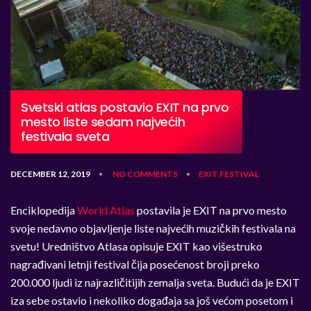
Svetski atlas postavio EXIT na prvo
mesto liste sedam najvećih
festivala sveta
DECEMBER 12, 2019
NO COMMENTS
EXIT
FESTIVAL
•
•
Enciklopedija
World Atlas
postavila je EXIT na prvo mesto
svoje nedavno objavljenje liste najvećih muzičkih festivala na
svetu! Uredništvo Atlasa opisuje EXIT kao višestruko
nagrađivani letnji festival čija posećenost broji preko
200.000 ljudi iz najrazličitijih zemalja sveta. Budući da je EXIT
iza sebe ostavio i nekoliko događaja sa još većom posetom i