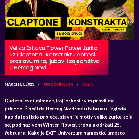
Velika Exitova Flower Power žurka
uz Claptona i Konstraktu donosi
proslavu mira, ljubavi i zajedništva
u Herceg Novi
MARCH 14, 2023
NO COMMENTS
VESTI
•
•
Čudesni cvet mimoze, koji prkosi svim pravilima
prirode, čineći da Herceg Novi već u februaru izgleda
kao da je stiglo proleće, glavni je motiv velike žurke koja
se, pod nazivom Winter Flower, trebala održati 25.
februara. Kako je EXIT Univerzum namestio, umesto