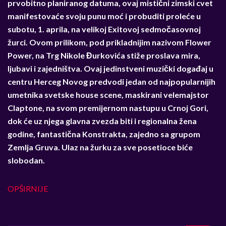
prvobitno planiranog datuma, ovaj mistični zimski cvet
manifestovaće svoju punu moć i probuditi proleće u
subotu, 1. aprila, na velikoj Exitovoj sedmočasovnoj
žurci. Ovom prilikom, pod prikladnijim nazivom Flower
Power, na Trg Nikole Đurkovića stiže proslava mira,
ljubavi i zajedništva. Ovaj jedinstveni muzički događaj u
centru Herceg Novog predvodi jedan od najpopularnijih
umetnika svetske house scene, maskirani velemajstor
Claptone, na svom premijernom nastupu u Crnoj Gori,
dok će uz njega glavna zvezda biti i regionalna žena
godine, fantastična Konstrakta, zajedno sa grupom
Zemlja Gruva. Ulaz na žurku za sve posetioce biće
slobodan.
OPŠIRNIJE