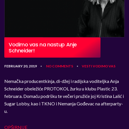
Vodimo vas na nastup Anje
Schneider!
FEBRUARY 20, 2019
NO COMMENTS
VESTI
VODIMO VAS
•
•
Nemačka producentkinja, di-džej i radijska voditeljka Anja
Schneider obeležiće PROTOKOL žurku u klubu Plastic 23.
februara. Domaću podršku te večeri pružiće joj Kristina Lalić i
Sugar Lobby, kao i TKNO i Nemanja Gođevac na afterparty-
u.
OPŠIRNIJE