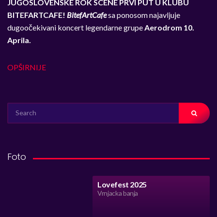
JUGOSLOVENSKE ROK SCENE PRVI PUT U KLUBU
BITEFARTCAFE!
BitefArtCafe
sa ponosom najavljuje
dugoočekivani koncert legendarne grupe
Aerodrom 10.
Aprila.
OPŠIRNIJE
SEARCH
FOR:
Foto
Lovefest 2025
Vrnjacka banja