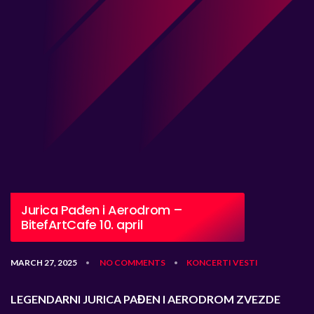
Jurica Pađen i Aerodrom –
BitefArtCafe 10. april
MARCH 27, 2025
NO COMMENTS
KONCERTI
VESTI
•
•
LEGENDARNI JURICA PAĐEN I AERODROM ZVEZDE