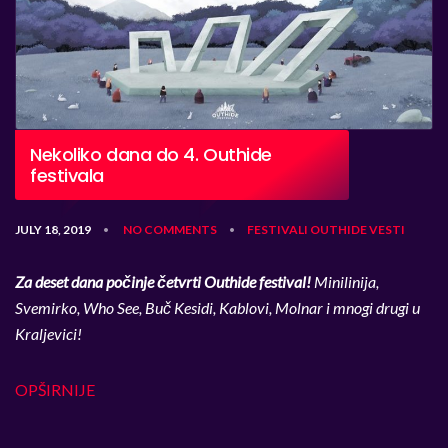
Nekoliko dana do 4. Outhide
festivala
JULY 18, 2019
NO COMMENTS
FESTIVALI
OUTHIDE
VESTI
•
•
Za deset dana počinje četvrti Outhide festival!
Minilinija,
Svemirko, Who See, Buč Kesidi,
Kablovi, Molnar
i mnogi drugi
u
Kraljevici!
OPŠIRNIJE