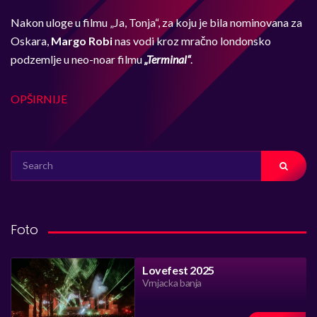
Nakon uloge u filmu „Ja, Tonja“, za koju je bila nominovana za
Oskara,
Margo Robi
nas vodi kroz mračno londonsko
podzemlje u neo-noar filmu
„Terminal“
.
OPŠIRNIJE
SEARCH
FOR:
Foto
Lovefest 2025
Vrnjacka banja