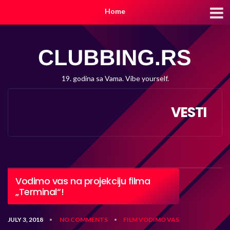
Home
19. godina sa Vama. Vibe yourself.
VESTI
Vodimo vas na projekciju filma
„Terminal“!
JULY 3, 2018
NO COMMENTS
FILM
VODIMO VAS
•
•