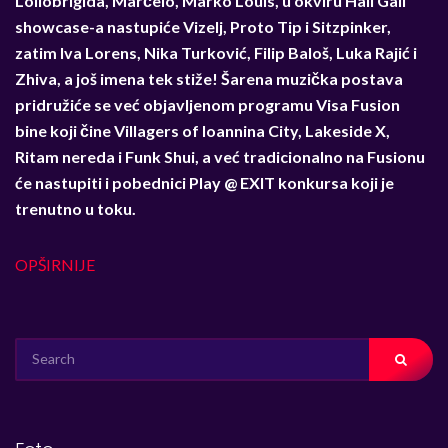
Lollobrigida, Marčelo, Marko Louis, u okviru Hali Gali
showcase-a nastupiće Vizelj, Proto Tip i Sitzpinker,
zatim Iva Lorens, Nika Turković, Filip Baloš, Luka Rajić i
Zhiva, a još imena tek stiže!
Šarena muzička postava
pridružiće se već objavljenom programu Visa Fusion
bine koji čine Villagers of Ioannina City, Lakeside X,
Ritam nereda i Funk Shui, a već tradicionalno na Fusionu
će nastupiti i pobednici Play @ EXIT konkursa koji je
trenutno u toku.
OPŠIRNIJE
SEARCH
FOR: