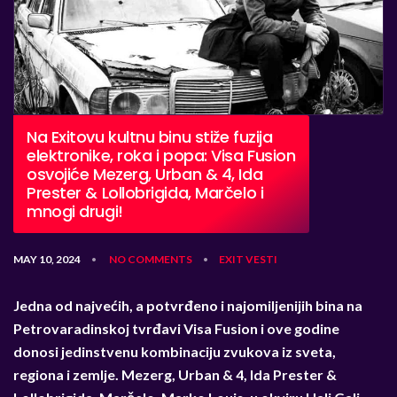
Na Exitovu kultnu binu stiže fuzija
elektronike, roka i popa: Visa Fusion
osvojiće Mezerg, Urban & 4, Ida
Prester & Lollobrigida, Marčelo i
mnogi drugi!
MAY 10, 2024
NO COMMENTS
EXIT
VESTI
•
•
Jedna od najvećih, a potvrđeno i najomiljenijih bina na
Petrovaradinskoj tvrđavi Visa Fusion i ove godine
donosi jedinstvenu kombinaciju zvukova iz sveta,
regiona i zemlje. Mezerg, Urban & 4, Ida Prester &