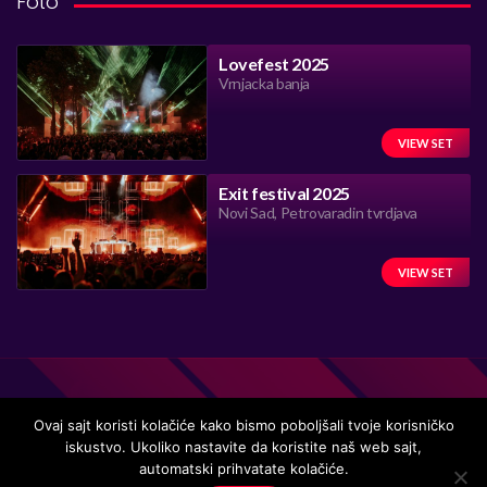
Foto
Lovefest 2025
Vrnjacka banja
VIEW SET
Exit festival 2025
Novi Sad, Petrovaradin tvrdjava
VIEW SET
Ovaj sajt koristi kolačiće kako bismo poboljšali tvoje korisničko
iskustvo. Ukoliko nastavite da koristite naš web sajt,
Handmade in Serbia 15 years ago, while listening to the great
automatski prihvatate kolačiće.