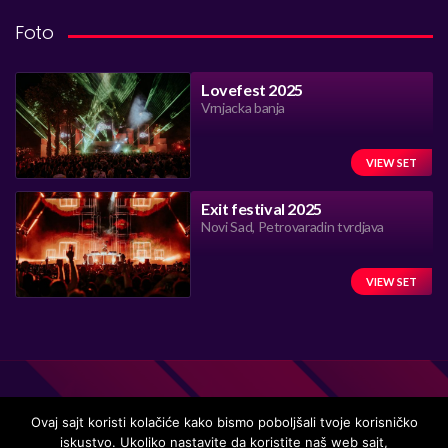
Foto
Lovefest 2025
Vrnjacka banja
VIEW SET
Exit festival 2025
Novi Sad, Petrovaradin tvrdjava
VIEW SET
Ovaj sajt koristi kolačiće kako bismo poboljšali tvoje korisničko
iskustvo. Ukoliko nastavite da koristite naš web sajt,