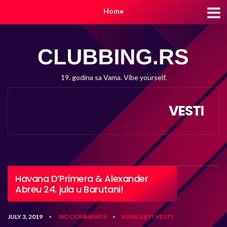
Home
19. godina sa Vama. Vibe yourself.
VESTI
Havana D’Primera & Alexander
Abreu 24. jula u Barutani!
JULY 3, 2019
NO COMMENTS
KONCERTI
VESTI
•
•