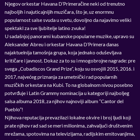
Njegov orkestar
Havana D’Primera
čine neki od trenutno
najboljih i najuticajnijih muzičara, što je, uz enormnu
popularnost salse svuda u svetu, dovoljno da najavimo veliki
spektakl za sve ljubitelje latino zvuka!
U sadašnjoj panorami kubanske popularne muzike, upravo su
Aleksander Abreu i orkestar
Havana D’Primera
danas
najaktuelnija tamošnja grupa, koja jednako oduševljava
kritičare i javnost. Dokaz za to su i mnogobrojne nagrade: pre
svega „
Cubadiscos Grand Prize
“, koju su osvojili 2015, 2016. i
2017, najvećeg priznanja za umetnički rad popularnih
muzičkih orkestara na Kubi. To na globalnom nivou posebno
potvrđuje i
Latin Grammy
nominacija u kategoriji najboljeg
salsa albuma 2018, za njihov najnoviji album “
Cantor del
Pueblo
”!
Njihova reputacija prevazilazi lokalne okvire i broj ljudi koji
prate njihov rad sad se meri milionima, zahvaljući društvenim
mrežama, spotovima na televizijama, radijskim emitovanjima,