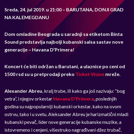
Sreda, 24. jul 2019. u 21:00 – BARUTANA, DONJI GRAD
NA KALEMEGDANU
Dom omladine Beograda u saradnji sa etiketom
Binta
Sound
predstavlja najbolji kubanski salsa sastav nove
generacije –
Havana D’Primera
!
Koncert će biti održan u Barutani, a ulaznice po ceni od
1500 rsd su u pretprodaji preko
Ticket Vision
mreže.
Alexander Abreu
, kralj trube, ili kako ga još nazivaju: “bog
vetra”, i njegov orkestar
Havana D’Primera
, poslednjih
godina su najpopularniji kubanski orkestar, kako na ovom
ostrvu, tako i u svetu. Aleksander Abreu je harizmatični mladi
kubanski pevač, lider nove generacije kubanske muzike, a
istovremeno i cenjeni, višestruko nagrađivani džez trubač.