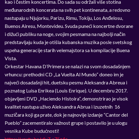
kao i čestim koncertima. Do sada su održali više stotina
međunarodnih koncerata na svih pet kontinenata, a redovno
nastupaju u Njujorku, Parizu, Rimu, Tokiju, Los Anđelosu,
Buenos Airesu, Montevideu. Svuda puneći koncertne dvorane
i dižući publiku na noge, svojim pesmama na najbolji način
predstavljaju kuda je otišla kubanska muzika posle svetskog
uspeha generacije starih velemajstora sa kompilacije
Buena
Vista
.
Orkestar
Havana D’Primera
se nalazi na svom dosadašnjem
vrhuncu: prethodni
CD „La Vuelta Al Mundo“
doneo im je
najveći dosadašnji hit, duetsku pesmu Aleksandra Abreua i
poznatog Luisa Enrikea (
Louis Enrique
). U decembru 2017.
objavljeni
DVD „Haciendo Histoira“
, demonstrirao je visok
kvalitet nastupa uživo Aleksandra Abrua i izuzetnih 16
muzičara koji ga prate, dok je najnovije izdanje “
Cantor del
Pueblo
” zacementiralo važnost grupe i postavilo je u ulogu
vesnika Kube budućnosti!
https://youtu.be/ufyZ-sZSz4c