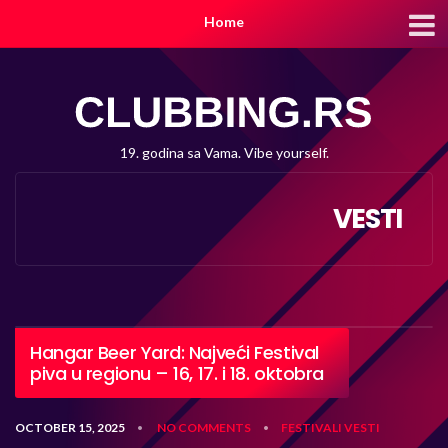
Home
19. godina sa Vama. Vibe yourself.
VESTI
Hangar Beer Yard: Najveći Festival
piva u regionu – 16, 17. i 18. oktobra
OCTOBER 15, 2025
NO COMMENTS
FESTIVALI
VESTI
•
•