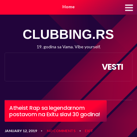
Home
19. godina sa Vama. Vibe yourself.
VESTI
Atheist Rap sa legendarnom
postavom na Exitu slavi 30 godina!
JANUARY 12, 2019
NO COMMENTS
EXIT
•
•