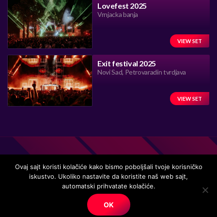
Lovefest 2025
Vrnjacka banja
VIEW SET
Exit festival 2025
Novi Sad, Petrovaradin tvrdjava
VIEW SET
Ovaj sajt koristi kolačiće kako bismo poboljšali tvoje korisničko
iskustvo. Ukoliko nastavite da koristite naš web sajt,
Handmade in Serbia 15 years ago, while listening to the great
automatski prihvatate kolačiće.
music.
OK
© Copyright. All right reserved.