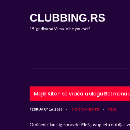
19. godina sa Vama. Vibe yourself.
Majkl Kiton se vraća u ulogu Betmena u
FEBRUARY 16, 2023
NO COMMENTS
FILM
•
•
Omiljeni član Lige pravde,
Fleš
, ovog leta dobija svo