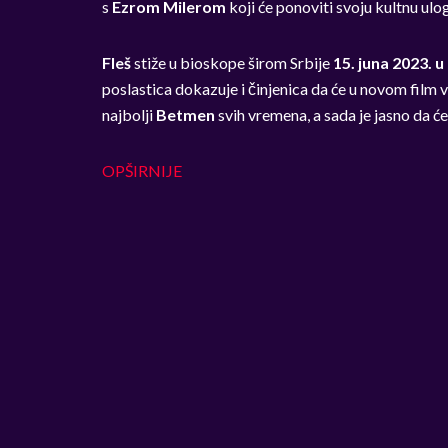
s
Ezrom Milerom
koji će ponoviti svoju kultnu ulo
Fleš
stiže u bioskope širom Srbije
15. juna 2023. u 
poslastica dokazuje i činjenica da će u novom film v
najbolji
Betmen
svih vremena, a sada je jasno da ć
OPŠIRNIJE