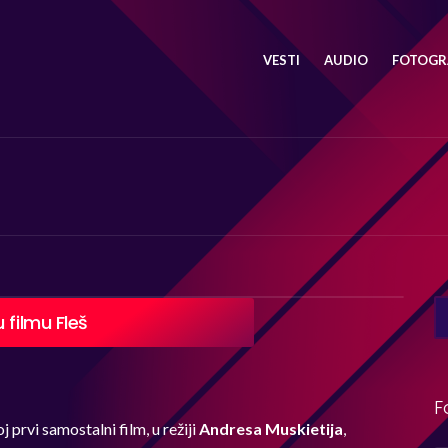
VESTI
AUDIO
FOTOGRA
SE
 filmu Fleš
FO
F
j prvi samostalni film, u režiji
Andresa Muskietija
,