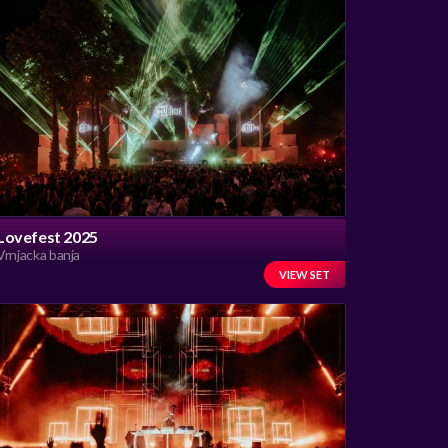
Lovefest 2025
Vrnjacka banja
VIEW SET