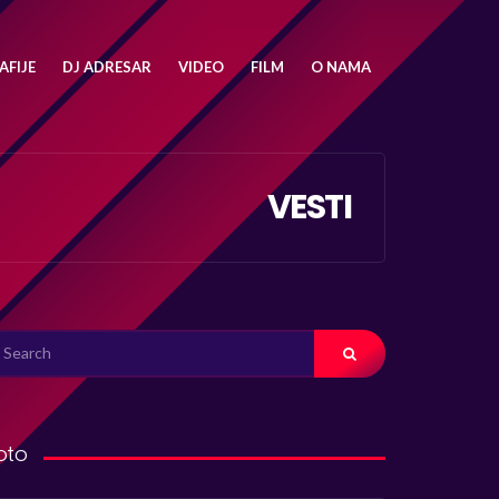
FIJE
DJ ADRESAR
VIDEO
FILM
O NAMA
VESTI
ARCH
R:
oto