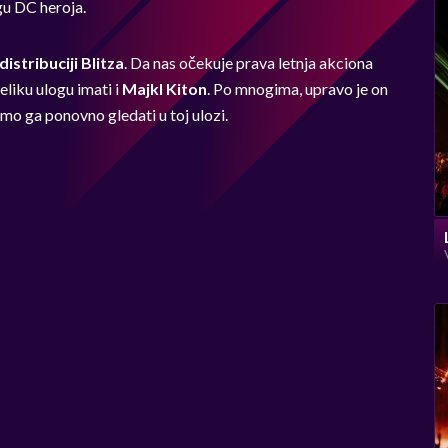
gu DC heroja.
distribuciji Blitza
. Da nas očekuje prava letnja akciona
eliku ulogu imati i
Majkl Kiton
. Po mnogima, upravo je on
emo ga ponovno gledati u toj ulozi.