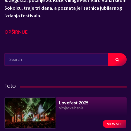
8. avgusta, počinje 20. Rock Village Festival u Banatskom
Sokolcu, traje tri dana, a poznata je i satnica jubilarnog
izdanja festivala.
OPŠIRNIJE
SEARCH
FOR:
Foto
Lovefest 2025
Vrnjacka banja
VIEW SET