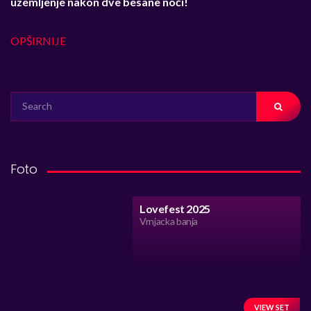
uzemljenje nakon dve besane noći!
OPŠIRNIJE
SEARCH
FOR:
Foto
Lovefest 2025
Vrnjacka banja
VIEW SET