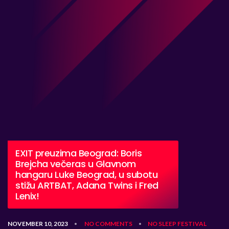
EXIT preuzima Beograd: Boris
Brejcha večeras u Glavnom
hangaru Luke Beograd, u subotu
stižu ARTBAT, Adana Twins i Fred
Lenix!
NOVEMBER 10, 2023
NO COMMENTS
NO SLEEP FESTIVAL
•
•