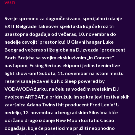
VESTI
Sve je spremno za dugoočekivano, specijalno izdanje
EXIT Belgrade Takeover spektakla koji će kroz tri
uzastopna događaja od večeras, 10. novembra do
nedelje osvojiti prestonicu! U Glavni hangar Luke
Beograd večeras stiže globalna DJ zvezda i producent
Boris Brejcha sa svojim ekskluzivnim „In Concert“
nastupom, Fcking Serious ekipom i jedinstvenim live
light show-om! Subota, 11. novembar na istom mestu
rezervisana je za veliku No Sleep powered by
VODAVODA žurku, na čelu sa vodećim svetskim DJ
dvojcem ARTBAT, a pridružuju im se kraljevi festivalskih
završnica Adana Twins i hit producent Fred Lenix! U
nedelju, 12. novembra u beogradskim Silosima biće
održano drugo izdanje New Moon Ecstatic Cacao
događaja, koje će posetiocima pružiti neophodno