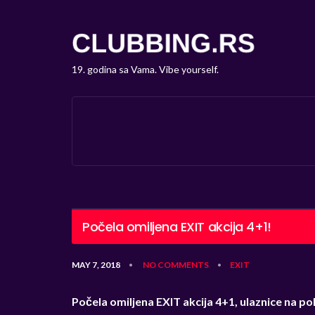
19. godina sa Vama. Vibe yourself.
Počela omiljena EXIT akcija 4+1!
MAY 7, 2018
NO COMMENTS
EXIT
•
•
Počela omiljena EXIT akcija 4+1, ulaznice na p