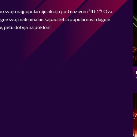
nuo svoju najpopularniju akciju pod nazivom “4+1”! Ova
tigne svoj maksimalan kapacitet, a popularnost duguje
ce, petu dobija na poklon!