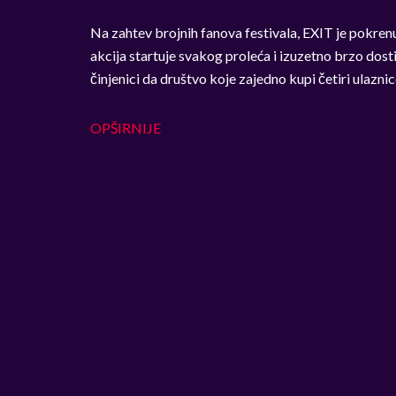
Na zahtev brojnih fanova festivala, EXIT je pokre
akcija startuje svakog proleća i izuzetno brzo dos
činjenici da društvo koje zajedno kupi četiri ulazni
OPŠIRNIJE