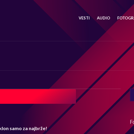
VESTI
AUDIO
FOTOGRA
SE
FO
F
oklon samo za najbrže!