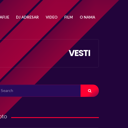
FIJE
DJ ADRESAR
VIDEO
FILM
O NAMA
VESTI
ARCH
R:
oto