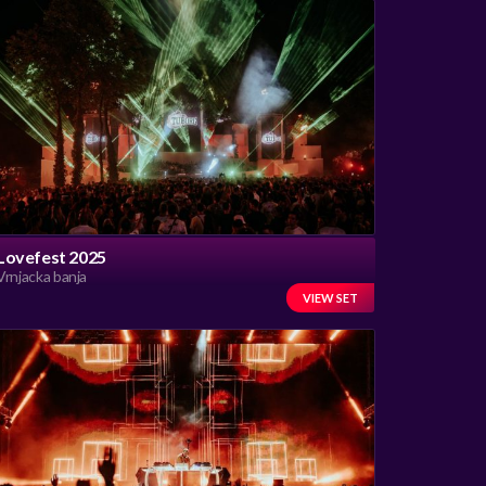
Lovefest 2025
Vrnjacka banja
VIEW SET