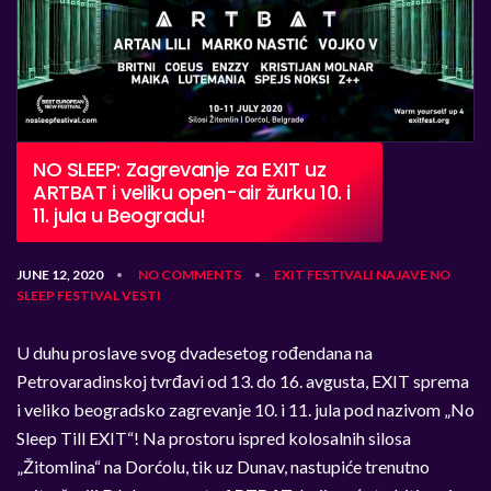
NO SLEEP: Zagrevanje za EXIT uz
ARTBAT i veliku open-air žurku 10. i
11. jula u Beogradu!
JUNE 12, 2020
NO COMMENTS
EXIT
FESTIVALI
NAJAVE
NO
•
•
SLEEP FESTIVAL
VESTI
U duhu proslave svog dvadesetog rođendana na
Petrovaradinskoj tvrđavi od 13. do 16. avgusta, EXIT sprema
i veliko beogradsko zagrevanje 10. i 11. jula pod nazivom „No
Sleep Till EXIT“! Na prostoru ispred kolosalnih silosa
„Žitomlina“ na Dorćolu, tik uz Dunav, nastupiće trenutno