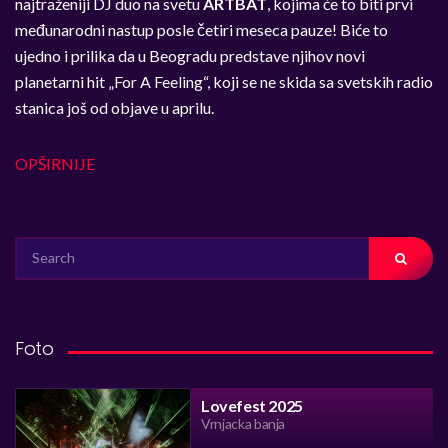
najtraženiji DJ duo na svetu
ARTBAT
, kojima će to biti prvi
međunarodni nastup posle četiri meseca pauze! Biće to
ujedno i prilika da u Beogradu predstave njihov novi
planetarni hit „For A Feeling“, koji se ne skida sa svetskih radio
stanica još od objave u aprilu.
OPŠIRNIJE
SEARCH
FOR:
Foto
Lovefest 2025
Vrnjacka banja