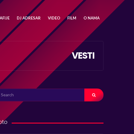
FIJE
DJ ADRESAR
VIDEO
FILM
O NAMA
VESTI
ARCH
R:
oto