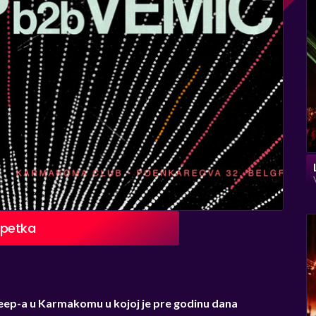
 petka
ep-a u Karmakomu u kojoj je pre godinu dana