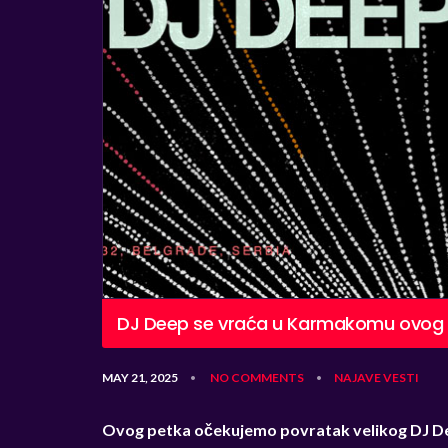
DJ Deep se vraća u Karmakomu ovog
MAY 21, 2025
NO COMMENTS
NAJAVE
VESTI
•
•
Ovog petka očekujemo povratak velikog DJ De