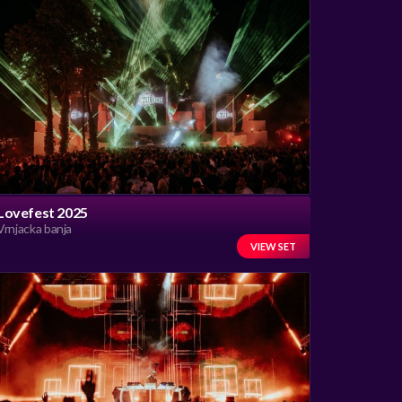
Lovefest 2025
Vrnjacka banja
VIEW SET