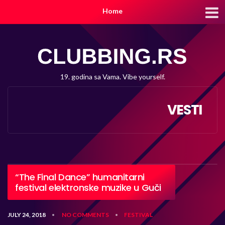
Home
19. godina sa Vama. Vibe yourself.
VESTI
“The Final Dance” humanitarni
festival elektronske muzike u Guči
JULY 24, 2018
NO COMMENTS
FESTIVAL
•
•