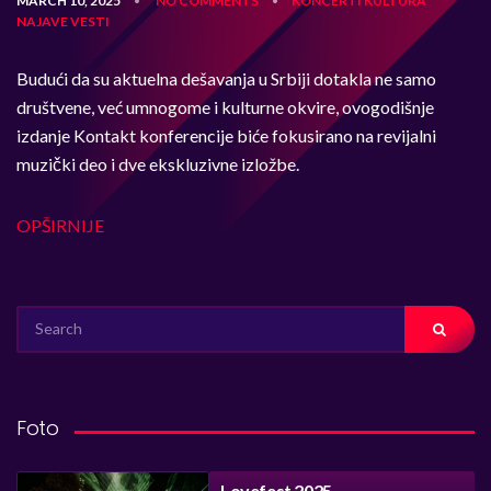
MARCH 10, 2025
NO COMMENTS
KONCERTI
KULTURA
•
•
NAJAVE
VESTI
Budući da su aktuelna dešavanja u Srbiji dotakla ne samo
društvene, već umnogome i kulturne okvire, ovogodišnje
izdanje Kontakt konferencije biće fokusirano na revijalni
muzički deo i dve ekskluzivne izložbe.
OPŠIRNIJE
SEARCH
FOR:
Foto
Lovefest 2025