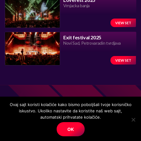
Vrnjacka banja
VIEW SET
Exit festival 2025
Novi Sad, Petrovaradin tvrdjava
VIEW SET
Ovaj sajt koristi kolačiće kako bismo poboljšali tvoje korisničko
iskustvo. Ukoliko nastavite da koristite naš web sajt,
Handmade in Serbia 15 years ago, while listening to the great
automatski prihvatate kolačiće.
music.
OK
© Copyright. All right reserved.