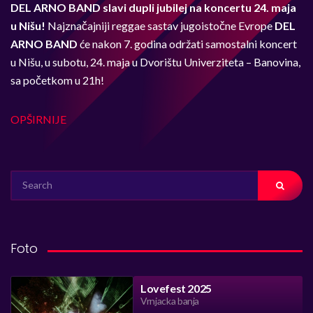
DEL ARNO BAND slavi dupli jubilej na koncertu 24. maja
u Nišu!
Najznačajniji reggae sastav jugoistočne Evrope
DEL
ARNO BAND
će nakon 7. godina održati samostalni koncert
u Nišu, u subotu, 24. maja u Dvorištu Univerziteta – Banovina,
sa početkom u 21h!
OPŠIRNIJE
SEARCH
FOR:
Foto
Lovefest 2025
Vrnjacka banja