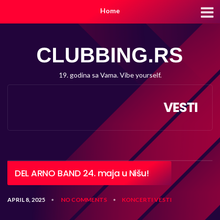
Home
19. godina sa Vama. Vibe yourself.
VESTI
DEL ARNO BAND 24. maja u Nišu!
APRIL 8, 2025
NO COMMENTS
KONCERTI
VESTI
•
•