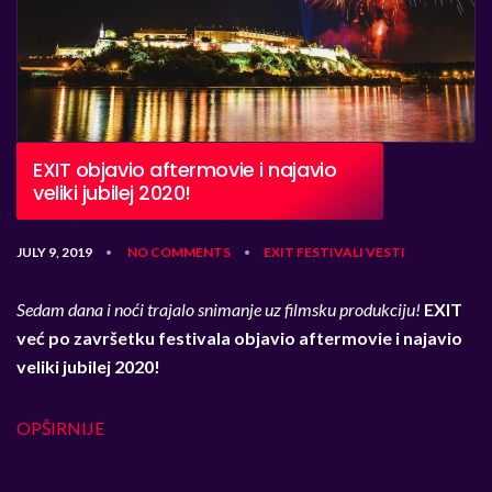
EXIT objavio aftermovie i najavio
veliki jubilej 2020!
JULY 9, 2019
NO COMMENTS
EXIT
FESTIVALI
VESTI
•
•
Sedam dana i noći trajalo snimanje uz filmsku produkciju!
EXIT
već po završetku festivala objavio aftermovie i najavio
veliki jubilej 2020!
OPŠIRNIJE