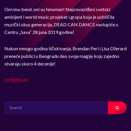
Oni nisu bend, oni su fenomen! Neprevaziđeni svetski
ambijent i world music projekat i grupa koja je uobličila
muzički ukus generacija, DEAD CAN DANCE nastupiće u
Centru „Sava“ 28.juna 2019.godine!
Nakon mnogo godina iščekivanja, Brendan Peri i Lisa Džerard
preneće publici u Beogradu deo svoje magije koju zajedno
stvaraju skoro 4 decenije!
OPŠIRNIJE
SEARCH
FOR: