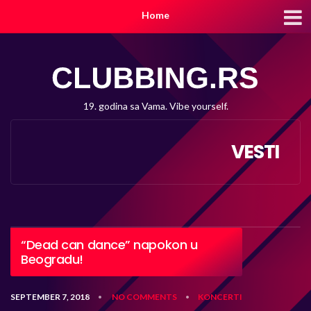
Home
19. godina sa Vama. Vibe yourself.
VESTI
“Dead can dance” napokon u
Beogradu!
SEPTEMBER 7, 2018
NO COMMENTS
KONCERTI
•
•