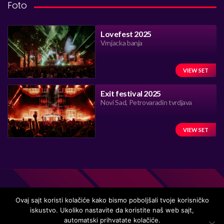
Foto
Lovefest 2025
Vrnjacka banja
VIEW SET
Exit festival 2025
Novi Sad, Petrovaradin tvrdjava
VIEW SET
Ovaj sajt koristi kolačiće kako bismo poboljšali tvoje korisničko
iskustvo. Ukoliko nastavite da koristite naš web sajt,
Handmade in Serbia 15 years ago, while listening to the great
automatski prihvatate kolačiće.