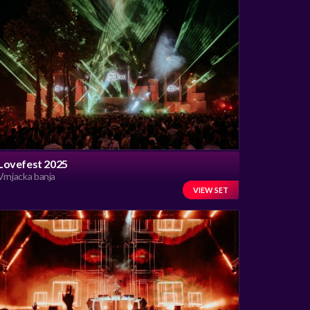
Lovefest 2025
Vrnjacka banja
VIEW SET