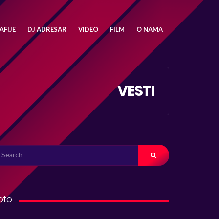
FIJE
DJ ADRESAR
VIDEO
FILM
O NAMA
VESTI
ARCH
R:
oto