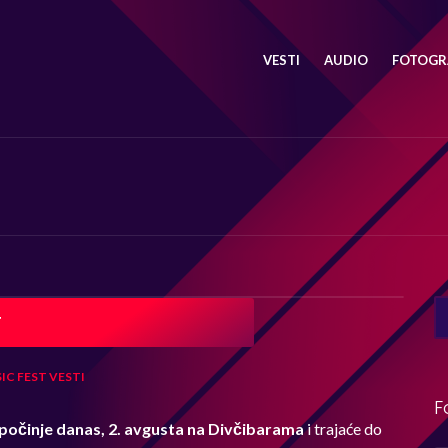
VESTI
AUDIO
FOTOGRA
SE
T
FO
IC FEST
VESTI
F
počinje danas, 2. avgusta na Divčibarama
i trajaće do