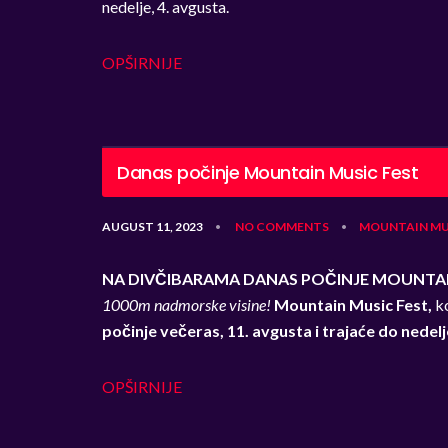
nedelje, 4. avgusta.
OPŠIRNIJE
Danas počinje Mountain Music Fest
AUGUST 11, 2023
NO COMMENTS
MOUNTAIN MU
•
•
NA DIVČIBARAMA DANAS POČINJE MOUNTAI
1000m nadmorske visine!
Mountain Music Fest,
k
počinje večeras, 11. avgusta i trajaće do nedelj
OPŠIRNIJE