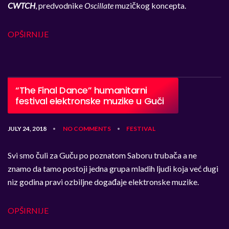
CWTCH
, predvodnike
Oscillate
muzičkog koncepta.
OPŠIRNIJE
“The Final Dance” humanitarni
festival elektronske muzike u Guči
JULY 24, 2018
NO COMMENTS
FESTIVAL
•
•
Svi smo čuli za Guču po poznatom Saboru trubača a ne
znamo da tamo postoji jedna grupa mladih ljudi koja već dugi
niz godina pravi ozbiljne događaje elektronske muzike.
OPŠIRNIJE