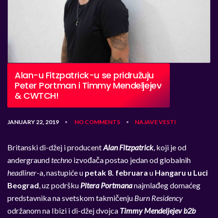
Alan-u Fitzpatrick-u se pridružuju
Peter Portman i Timmy Mendeljejev
& CWTCH!
JANUARY 22, 2019
NO COMMENTS
NAJAVE
VESTI
•
•
Britanski di-džej i producent
Alan Fitzpatrick
, koji je od
andergraund
techno
izvođača postao jedan od globalnih
headliner
-a, nastupiće u
petak 8. februara
u
Hangaru u Luci
Beograd
, uz podršku
Pitera Portmana
najmlađeg domaćeg
predstavnika na svetskom takmičenju
Burn Residency
održanom na Ibizi i di-džej dvojca
Timmy Mendeljejev b2b