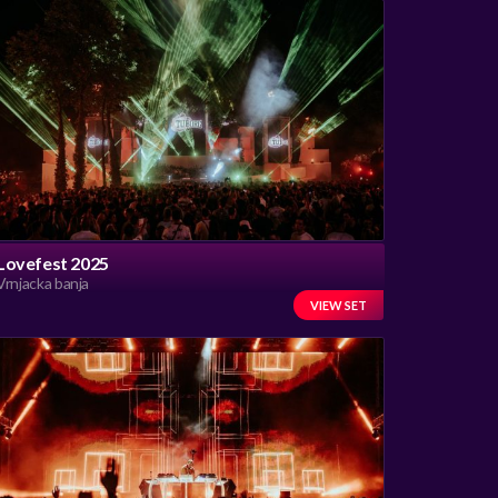
Lovefest 2025
Vrnjacka banja
VIEW SET