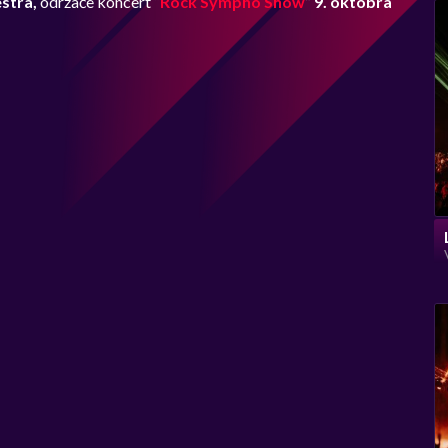
stra,
održaće koncert “
Rock Sympho Show
”
9. oktobra