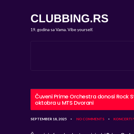
19. godina sa Vama. Vibe yourself.
Čuveni Prime Orchestra donosi Rock 
oktobra u MTS Dvorani
SEPTEMBER 18, 2025
NO COMMENTS
KONCERTI
•
•