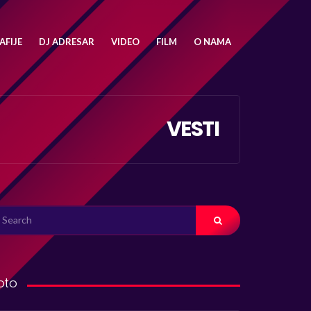
FIJE
DJ ADRESAR
VIDEO
FILM
O NAMA
VESTI
ARCH
R:
oto