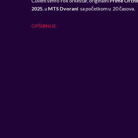
Čuveni simfo-rok orkestar, originalni
Prime Orche
2025.
u
MTS Dvorani
sa početkom u 20 časova.
OPŠIRNIJE