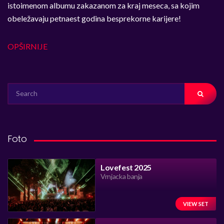
istoimenom albumu zakazanom za kraj meseca, sa kojim
obeležavaju petnaest godina besprekorne karijere!
OPŠIRNIJE
SEARCH
FOR:
Foto
Lovefest 2025
Vrnjacka banja
VIEW SET