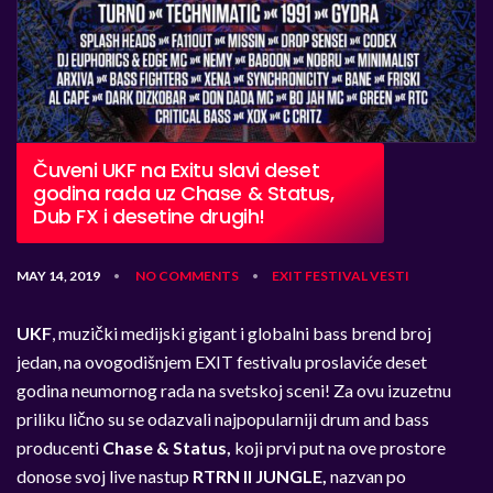
Čuveni UKF na Exitu slavi deset
godina rada uz Chase & Status,
Dub FX i desetine drugih!
MAY 14, 2019
NO COMMENTS
EXIT
FESTIVAL
VESTI
•
•
UKF
, muzički medijski gigant i globalni bass brend broj
jedan, na ovogodišnjem EXIT festivalu proslaviće deset
godina neumornog rada na svetskoj sceni! Za ovu izuzetnu
priliku lično su se odazvali najpopularniji drum and bass
producenti
Chase & Status,
koji prvi put na ove prostore
donose svoj live nastup
RTRN II JUNGLE,
nazvan po