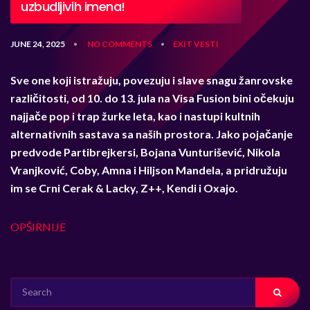
uzbudljivih imena!
JUNE 24, 2025
NO COMMENTS
EXIT
VESTI
•
•
Sve one koji istražuju, povezuju i slave snagu žanrovske
različitosti, od 10. do 13. jula na Visa Fusion bini očekuju
najjače pop i trap žurke leta, kao i nastupi kultnih
alternativnih sastava sa naših prostora. Jako pojačanje
predvode Partibrejkersi, Bojana Vunturišević, Nikola
Vranjković, Coby, Amna i Hiljson Mandela, a pridružuju
im se Crni Cerak & Lacky, Z++, Kendi i Oxajo.
OPŠIRNIJE
SEARCH
FOR: