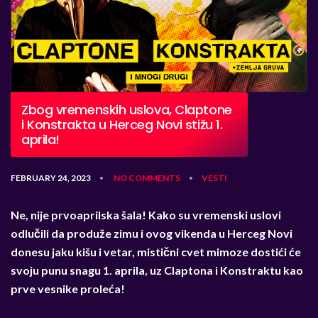
Zbog vremenskih uslova, Claptone
i Konstrakta u Herceg Novi stižu 1.
aprila!
FEBRUARY 24, 2023
NO COMMENTS
VESTI
•
•
Ne, nije prvoaprilska šala! Kako su vremenski uslovi
odlučili da produže zimu i ovog vikenda u Herceg Novi
donesu jaku kišu i vetar, mistični cvet mimoze dostići će
svoju punu snagu
1. aprila, uz Claptona i Konstraktu kao
prve vesnike proleća!