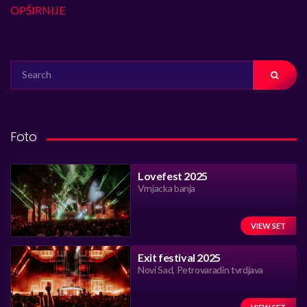
OPŠIRNIJE
SEARCH
FOR:
Foto
Lovefest 2025
Vrnjacka banja
VIEW SET
Exit festival 2025
Novi Sad, Petrovaradin tvrdjava