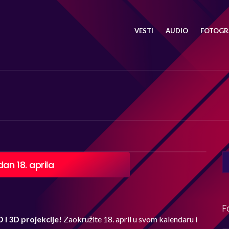
VESTI
AUDIO
FOTOGRA
SE
an 18. aprila
FO
F
D i 3D projekcije!
Zaokružite 18. april u svom kalendaru i