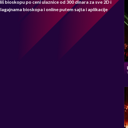
iš bioskopu po ceni ulaznice od 300 dinara za sve 2D i
blagajnama bioskopa i online putem sajta i aplikacije