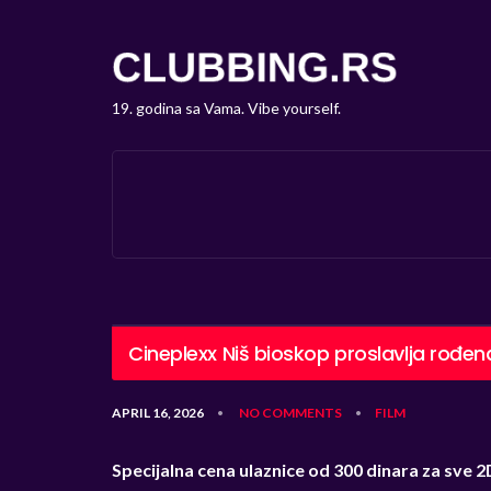
19. godina sa Vama. Vibe yourself.
Cineplexx Niš bioskop proslavlja rođend
APRIL 16, 2026
NO COMMENTS
FILM
•
•
Specijalna cena ulaznice od 300 dinara za sve 2