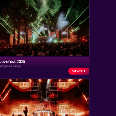
Lovefest 2025
Vrnjacka banja
VIEW SET