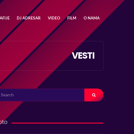
FIJE
DJ ADRESAR
VIDEO
FILM
O NAMA
VESTI
ARCH
R:
oto