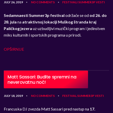
JULY 26, 2019
NO COMMENTS
FESTIVALI
SUMMER3P
VESTI
•
•
Sedamnaesti Summer3p festival
održaće se od
od 26. do
28. jula
na
atraktivnoj lokaciji Muškog štranda kraj
Palićkog jezera
uz uzbudljivi muzički program i jedinstven
miks kulturnih i sportskih programa u prirodi.
OPŠIRNIJE
Matt Sassari: Budite spremni na
neverovatnu noć!
JULY 18, 2019
NO COMMENTS
FESTIVAL
SUMMER3P
VESTI
•
•
Francuska DJ zvezda Matt Sassari pred nastup na
17.