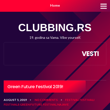
Home
19. godina sa Vama. Vibe yourself.
VESTI
Green Future Festival 2019!
AUGUST 5, 2019
NO COMMENTS
FESTIVAL
FESTIVALI
•
•
FESTIVALS
GREEN FUTURE FESTIVAL
NAJAVE