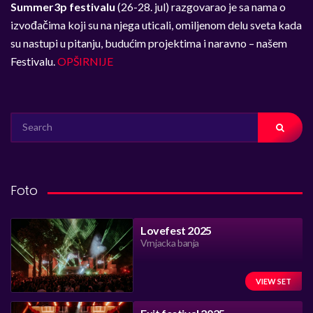
Summer3p festivalu
(26-28. jul) razgovarao je sa nama o
izvođačima koji su na njega uticali, omiljenom delu sveta kada
su nastupi u pitanju, budućim projektima i naravno – našem
Festivalu.
OPŠIRNIJE
SEARCH
FOR:
Foto
Lovefest 2025
Vrnjacka banja
VIEW SET