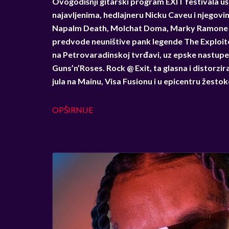
Ovogodišnji gitarski program EXIT festivala uš
najavljenima, hedlajneru Nicku Caveu i njegovi
Napalm Death, Molchat Doma, Marky Ramone i B
predvode neuništive pank legende The Exploited
na Petrovaradinskoj tvrđavi, uz epske nastupe ve
Guns’n’Roses. Rock @ Exit, ta glasna i distorzira
jula na Mainu, Visa Fusionu i u epicentru žesto
OPŠIRNIJE