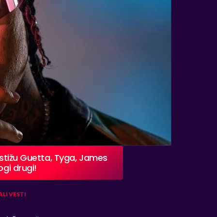
i stižu Guetta, Tyga, James
ogi drugi!
ALI
VESTI