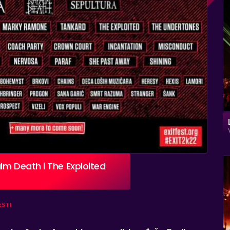
lm Death i The Exploited
ESTI