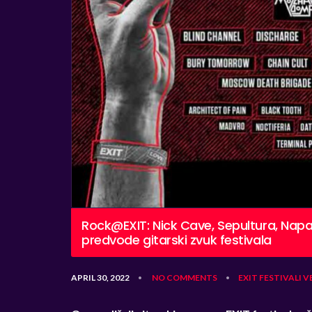
Rock@EXIT: Nick Cave, Sepultura, Napa
predvode gitarski zvuk festivala
APRIL 30, 2022
NO COMMENTS
EXIT
FESTIVALI
V
•
•