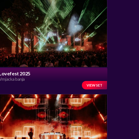
Lovefest 2025
Vrnjacka banja
VIEW SET