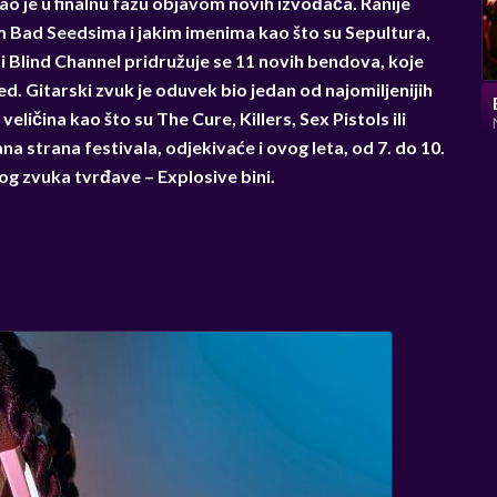
ao je u finalnu fazu objavom novih izvođača. Ranije
m Bad Seedsima i jakim imenima kao što su Sepultura,
lind Channel pridružuje se 11 novih bendova, koje
. Gitarski zvuk je oduvek bio jedan od najomiljenijih
ličina kao što su The Cure, Killers, Sex Pistols ili
na strana festivala, odjekivaće i ovog leta, od 7. do 10.
kog zvuka tvrđave – Explosive bini.