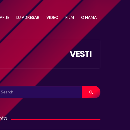
FIJE
DJ ADRESAR
VIDEO
FILM
O NAMA
VESTI
ARCH
R:
oto