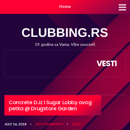
Home
19. godina sa Vama. Vibe yourself.
VESTI
Concrete DJz i Sugar Lobby ovog
petka @ Drugstore Garden
JULY 16, 2018
NO COMMENTS
VESTI
•
•