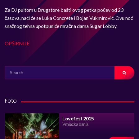
Za DJ pultom u Drugstore bašti ovog petka počev od 23
časova, naći će se Luka Concrete i Bojan Vukmirović. Ovu noć
snažnog tehna upotpuniće mračna dama Sugar Lobby.
OPŠIRNIJE
SEARCH
FOR:
Foto
Lovefest 2025
Vrnjacka banja