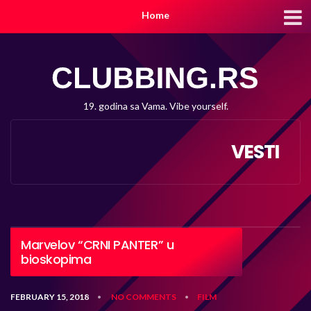
Home
19. godina sa Vama. Vibe yourself.
VESTI
Marvelov “CRNI PANTER” u
bioskopima
FEBRUARY 15, 2018
NO COMMENTS
FILM
•
•