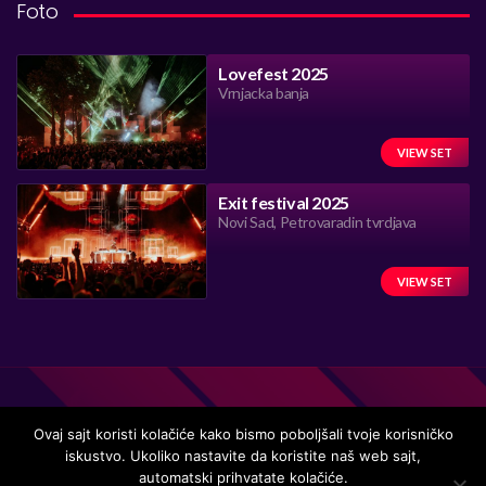
Foto
Lovefest 2025
Vrnjacka banja
VIEW SET
Exit festival 2025
Novi Sad, Petrovaradin tvrdjava
VIEW SET
Ovaj sajt koristi kolačiće kako bismo poboljšali tvoje korisničko
iskustvo. Ukoliko nastavite da koristite naš web sajt,
Handmade in Serbia 15 years ago, while listening to the great
automatski prihvatate kolačiće.