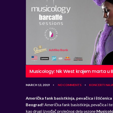
Musicology: Nik West krajem marta u 
MARCH 13, 2019
NO COMMENTS
KONCERTI
NAJ
•
•
Američka fank basistkinja, pevačica i štićenica
Beograd!
Američka fank basistkinja, pevačica i te
kao drugi izvođač prolećnog dela sezone
Musicolo