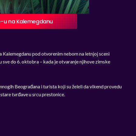
afe-u na Kalemegdanu
na Kalemegdanu pod otvorenim nebom na letnjoj sceni
u sve do 6. oktobra – kada je otvaranje njihove zimske
 mnogih Beograđana i turista koji su želeli da vikend provedu
stare tvrđave u srcu prestonice.