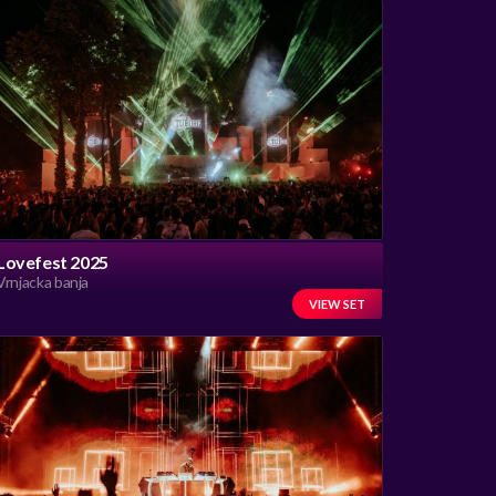
Lovefest 2025
Vrnjacka banja
VIEW SET