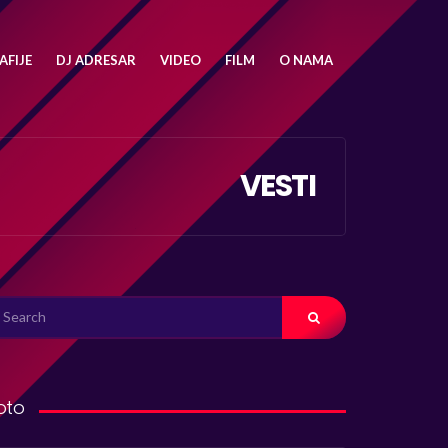
FIJE
DJ ADRESAR
VIDEO
FILM
O NAMA
VESTI
ARCH
R:
oto