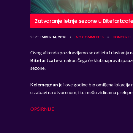
Zatvaranje letnje sezone u Bitefartc
SEPTEMBER 14, 2018
NO COMMENTS
KONCERTI
•
•
Ovog vikenda pozdravljamo se od leta i đuskanja 
Bitefartcafe
-a, nakon čega će klub napraviti pauz
sezone..
Kelemegdan
je i ove godine bio omiljena lokacija
u zabavi na otvorenom, i to među zidinama prelepe 
OPŠIRNIJE