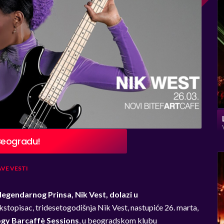
Beogradu!
AVE
VESTI
 legendarnog Prinsa, Nik Vest, dolazi u
kstopisac, tridesetogodišnja Nik Vest, nastupiće 26. marta,
gy Barcaff
è
Sessions
, u beogradskom klubu