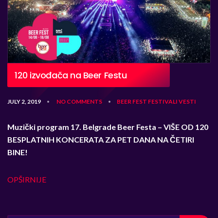
120 izvođača na Beer Festu
JULY 2, 2019
NO COMMENTS
BEER FEST
FESTIVALI
VESTI
•
•
Muzički program 17. Belgrade Beer Festa
– VIŠE OD 120
BESPLATNIH KONCERATA ZA PET DANA NA ČETIRI
BINE!
OPŠIRNIJE