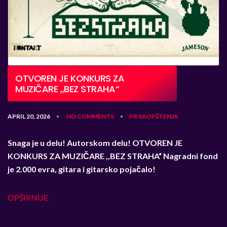
OTVOREN JE KONKURS ZA
MUZIČARE ,,BEZ STRAHA“
APRIL 20, 2026
NO COMMENTS
PR SAOPŠTENJA
•
•
Snaga je u delu! Autorskom delu!
OTVOREN JE
KONKURS ZA MUZIČARE ,,BEZ STRAHA“
Nagradni fond
je 2.000 evra, gitara i gitarsko pojačalo!
OPŠIRNIJE