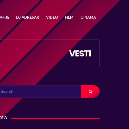
FIJE
DJ ADRESAR
VIDEO
FILM
O NAMA
VESTI
ARCH
R:
oto