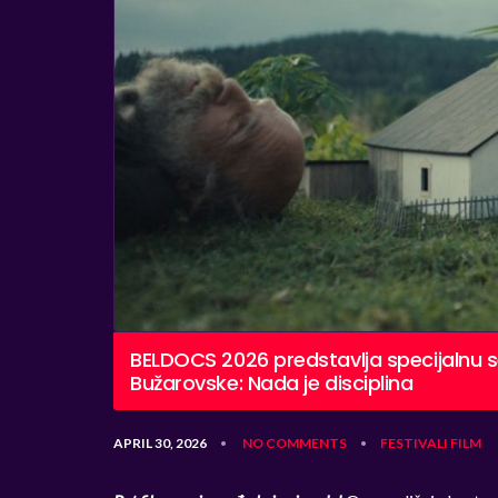
BELDOCS 2026 predstavlja specijalnu 
Bužarovske: Nada je disciplina
APRIL 30, 2026
NO COMMENTS
FESTIVALI
FILM
•
•