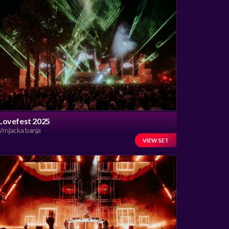
Lovefest 2025
Vrnjacka banja
VIEW SET