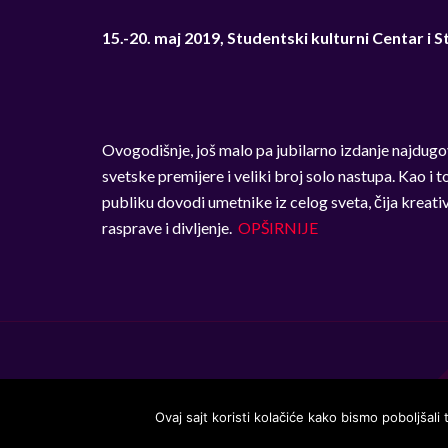
15.-20. maj 2019, Studentski kulturni Centar i
Ovogodišnje, još malo pa jubilarno izdanje najdugov
svetske premijere i veliki broj solo nastupa. Kao i
publiku dovodi umetnike iz celog sveta, čija kreativ
rasprave i divljenje.
OPŠIRNIJE
Ovaj sajt koristi kolačiće kako bismo poboljšali
Handmade in Serbia 15 years ago, while listening to the