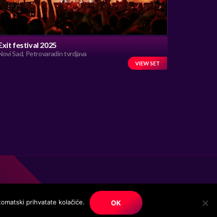
Exit festival 2025
Novi Sad, Petrovaradin tvrdjava
VIEW SET
tomatski prihvatate kolačiće.
OK
© Copyright. All right reserved.