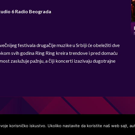
 Studio 6 Radio Beograda
ečnijeg festivala drugačije muzike u Srbiji će obeležiti dve
 tokom svih godina Ring Ring kreira trendove i pred domaću
nost zaslužuje pažnju, a čiji koncerti izazivaju dugotrajne
 tvoje korisničko iskustvo. Ukoliko nastavite da koristite naš web sajt, au
 great music.