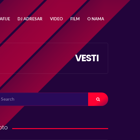
FIJE
DJ ADRESAR
VIDEO
FILM
O NAMA
VESTI
ARCH
R:
oto