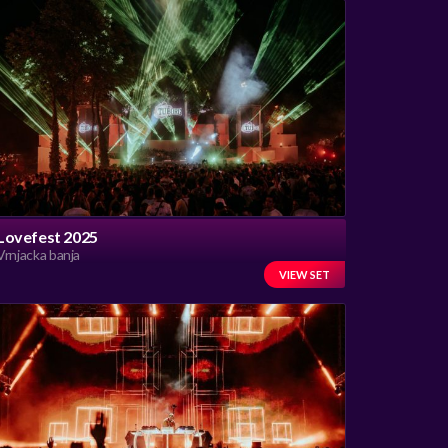
Lovefest 2025
Vrnjacka banja
VIEW SET