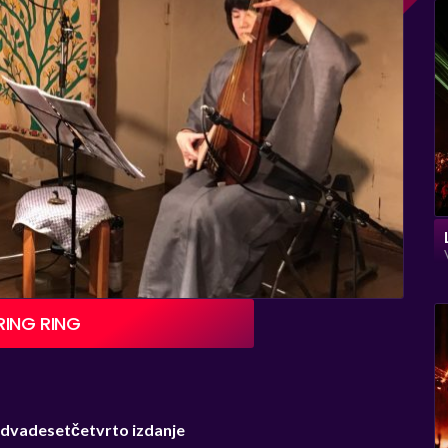
RING RING
 dvadesetčetvrto izdanje