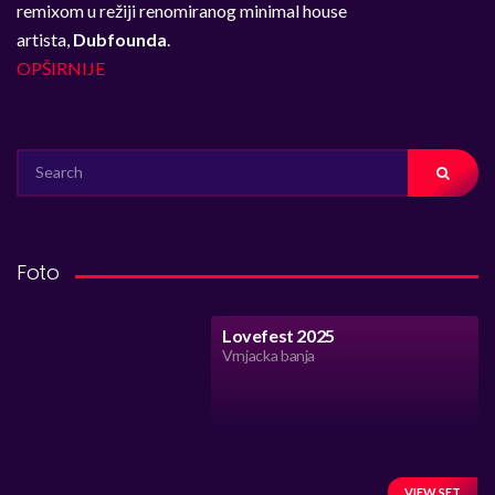
remixom u režiji renomiranog minimal house
artista,
Dubfounda
.
OPŠIRNIJE
SEARCH
FOR:
Foto
Lovefest 2025
Vrnjacka banja
VIEW SET