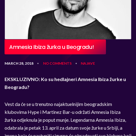
Amnesia Ibiza žurka u Beogradu!
MARCH 28, 2018
NO COMMENTS
NAJAVE
•
•
EKSKLUZIVNO: Ko su hedlajneri Amnesia Ibiza žurke u
Beogradu?
Vest da će se u trenutno najaktuelnijim beogradskim
klubovima Hype i Martinez Bar-u održati Amnesia Ibiza
žurka odjeknula je poput munje. Legendarna Amnesia Ibiza,
odabrala je petak 13. april za datum svoje žurke u Srbiji, a
imena koja će nastupiti sigurno će obradovati sve klabere koji