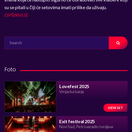
su se pitali u čiji će setovima imati prilike da uživaju.
OPŠIRNIJE
SEARCH
FOR:
Foto
Lovefest 2025
Vrnjacka banja
VIEW SET
Exit festival 2025
Novi Sad, Petrovaradin tvrdjava